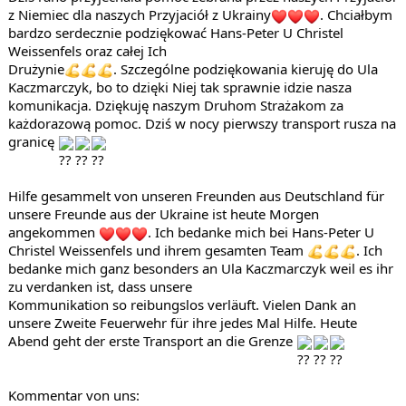
z Niemiec dla naszych Przyjaciół z Ukrainy
. Chciałbym 
bardzo serdecznie podziękować Hans-Peter U Christel 
Weissenfels oraz całej Ich

Drużynie
. Szczególne podziękowania kieruję do Ula 
Kaczmarczyk, bo to dzięki Niej tak sprawnie idzie nasza

komunikacja. Dziękuję naszym Druhom Strażakom za 
każdorazową pomoc. Dziś w nocy pierwszy transport rusza na 
granicę 
Hilfe gesammelt von unseren Freunden aus Deutschland für 
unsere Freunde aus der Ukraine ist heute Morgen 
angekommen 
. Ich bedanke mich bei Hans-Peter U 
Christel Weissenfels und ihrem gesamten Team 
. Ich 
bedanke mich ganz besonders an Ula Kaczmarczyk weil es ihr 
zu verdanken ist, dass unsere

Kommunikation so reibungslos verläuft. Vielen Dank an 
unsere Zweite Feuerwehr für ihre jedes Mal Hilfe. Heute 
Abend geht der erste Transport an die Grenze 
Kommentar von uns: