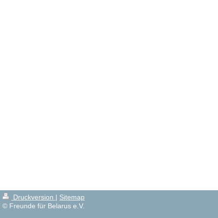
Druckversion
|
Sitemap
© Freunde für Belarus e.V.