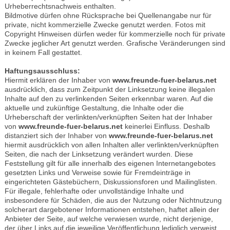
Urheberrechtsnachweis enthalten.
Bildmotive dürfen ohne Rücksprache bei Quellenangabe nur für
private, nicht kommerzielle Zwecke genutzt werden. Fotos mit
Copyright Hinweisen dürfen weder für kommerzielle noch für private
Zwecke jeglicher Art genutzt werden. Grafische Veränderungen sind
in keinem Fall gestattet.
Haftungsausschluss:
Hiermit erklären der Inhaber von
www.freunde-fuer-belarus.net
ausdrücklich, dass zum Zeitpunkt der Linksetzung keine illegalen
Inhalte auf den zu verlinkenden Seiten erkennbar waren. Auf die
aktuelle und zukünftige Gestaltung, die Inhalte oder die
Urheberschaft der verlinkten/verknüpften Seiten hat der Inhaber
von
www.freunde-fuer-belarus.net
keinerlei Einfluss. Deshalb
distanziert sich der Inhaber von
www.freunde-fuer-belarus.net
hiermit ausdrücklich von allen Inhalten aller verlinkten/verknüpften
Seiten, die nach der Linksetzung verändert wurden. Diese
Feststellung gilt für alle innerhalb des eigenen Internetangebotes
gesetzten Links und Verweise sowie für Fremdeinträge in
eingerichteten Gästebüchern, Diskussionsforen und Mailinglisten.
Für illegale, fehlerhafte oder unvollständige Inhalte und
insbesondere für Schäden, die aus der Nutzung oder Nichtnutzung
solcherart dargebotener Informationen entstehen, haftet allein der
Anbieter der Seite, auf welche verwiesen wurde, nicht derjenige,
der über Links auf die jeweilige Veröffentlichung lediglich verweist.